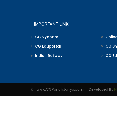
IMPORTANT LINK
CG Vyapam
Onlin
CG Eduportal
CG Shi
Indian Railway
CG Ed
© : www.CGPanchJanya.com Develoved By
H