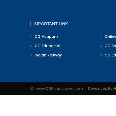
IMPORTANT LINK
CG Vyapam
Onlin
CG Eduportal
CG Shi
Indian Railway
CG Ed
© : www.CGPanchJanya.com Develoved By
H