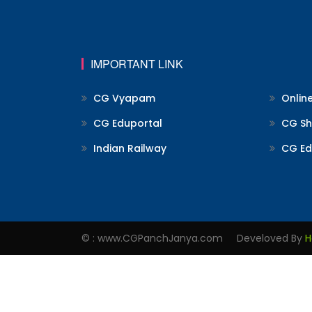
IMPORTANT LINK
CG Vyapam
Onlin
CG Eduportal
CG Shi
Indian Railway
CG Ed
© : www.CGPanchJanya.com Develoved By
H