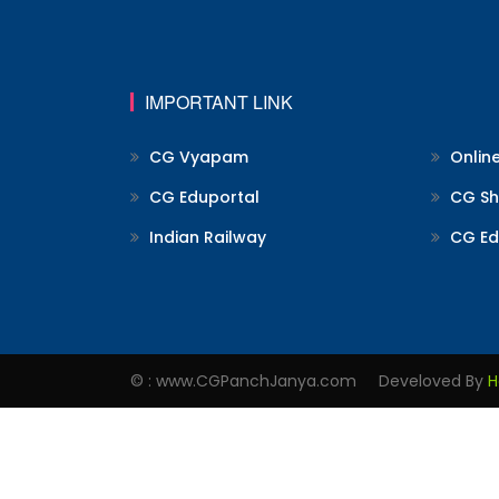
IMPORTANT LINK
CG Vyapam
Onlin
CG Eduportal
CG Shi
Indian Railway
CG Ed
© : www.CGPanchJanya.com Develoved By
H